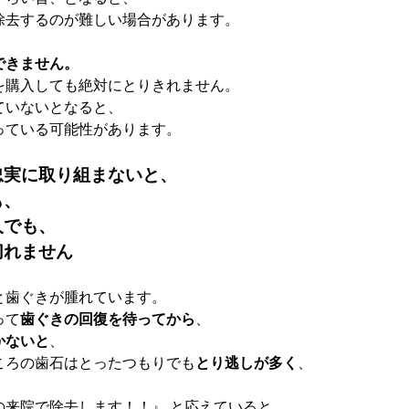
除去するのが難しい場合があります。
できません。
を購入しても絶対にとりきれません。
ていないとなると、
っている可能性があります。
忠実に取り組まないと、
も、
人でも、
切れません
と歯ぐきが腫れています。
って
歯ぐきの回復を待ってから
、
かないと
、
ころの歯石はとったつもりでも
とり逃しが多く
、
の来院で除去します！！』 と応えていると、