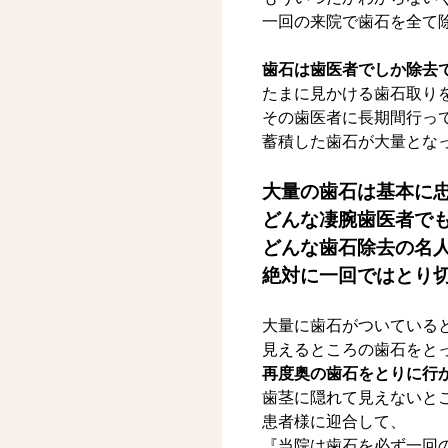
一回の来院で歯石を全て
歯石は歯医者でしか除去
たまに見かける歯石取り
その歯医者に長期間行っ
蓄積した歯石が大量とな
大量の歯石は基本に
どんな凄腕歯医者で
どんな歯石除去の名
絶対に一回ではとり
大量に歯石がついている
見えるところの歯石をと
再度奥の歯石をとりに行
歯茎に隠れて見えないと
患者様に迎合して、
『当院は歯石を必ず一回