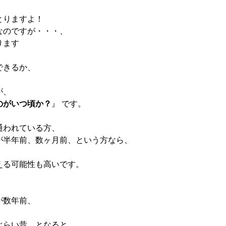
とりますよ！
なのですが・・・、
ります
できるか、
、
が、
のがいつ頃か？
』 です。
通われている方、
が半年前、数ヶ月前、という方なら、
える可能性も高いです。
が数年前、
ぐらい昔、となると、