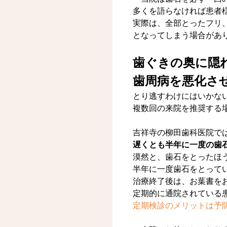
多くを語らなければ患者
実際は、全部とったフリ
となってしまう場合があ
歯ぐきの奥に隠
歯周病を悪化さ
とり逃すわけにはいかな
複数回の来院を推奨する
吉祥寺の柳田歯科医院で
遅くとも半年に一度の歯
漠然と、歯石をとったほ
半年に一度歯石をとって
治療終了後は、お葉書を
定期的に通院されている
定期検診のメリットは予