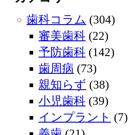
歯科コラム
(304)
審美歯科
(22)
予防歯科
(142)
歯周病
(73)
親知らず
(38)
小児歯科
(39)
インプラント
(7)
義歯
(21)