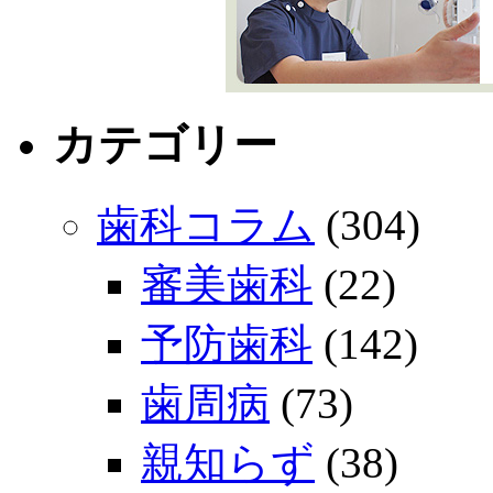
カテゴリー
歯科コラム
(304)
審美歯科
(22)
予防歯科
(142)
歯周病
(73)
親知らず
(38)