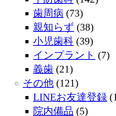
歯周病
(73)
親知らず
(38)
小児歯科
(39)
インプラント
(7)
義歯
(21)
その他
(121)
LINEお友達登録
(
院内備品
(5)