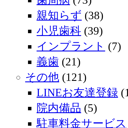
親知らず
(38)
小児歯科
(39)
インプラント
(7)
義歯
(21)
その他
(121)
LINEお友達登録
(
院内備品
(5)
駐車料金サービス