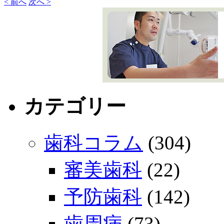
< 前へ
次へ >
カテゴリー
歯科コラム
(304)
審美歯科
(22)
予防歯科
(142)
歯周病
(73)