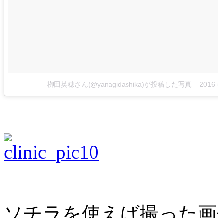
栁田英穂さん(@yanagidashika)が投稿した写真
–
2016
ソチラを使えば撮った画