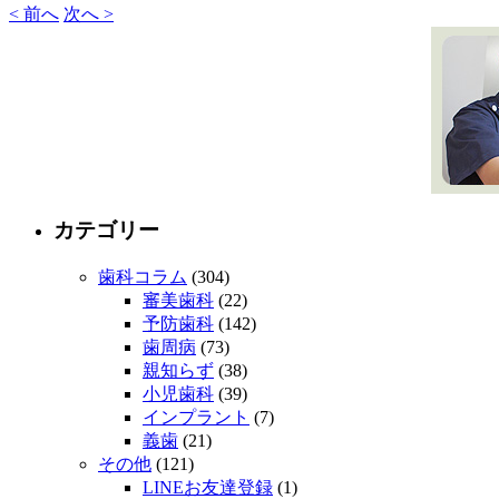
< 前へ
次へ >
カテゴリー
歯科コラム
(304)
審美歯科
(22)
予防歯科
(142)
歯周病
(73)
親知らず
(38)
小児歯科
(39)
インプラント
(7)
義歯
(21)
その他
(121)
LINEお友達登録
(1)