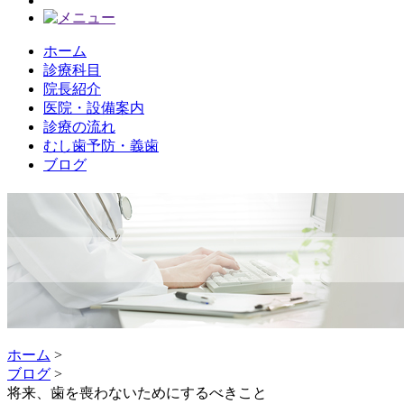
ホーム
診療科目
院長紹介
医院・設備案内
診療の流れ
むし歯予防・義歯
ブログ
ホーム
>
ブログ
>
将来、歯を喪わないためにするべきこと