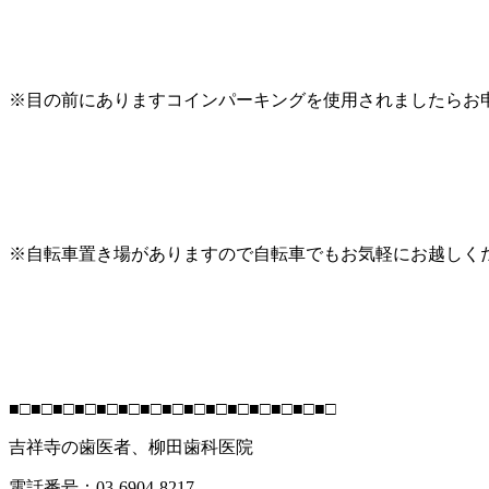
※目の前にありますコインパーキングを使用されましたらお申し
※自転車置き場がありますので自転車でもお気軽にお越しください
■□■□■□■□■□■□■□■□■□■□■□■□■□■□■□
吉祥寺の歯医者、柳田歯科医院
電話番号：03-6904-8217