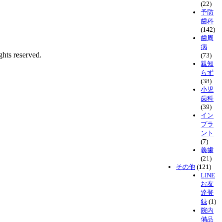
(22)
予防
歯科
(142)
歯周
病
ghts reserved.
(73)
親知
らず
(38)
小児
歯科
(39)
イン
プラ
ント
(7)
義歯
(21)
その他
(121)
LINE
お友
達登
録
(1)
院内
備品