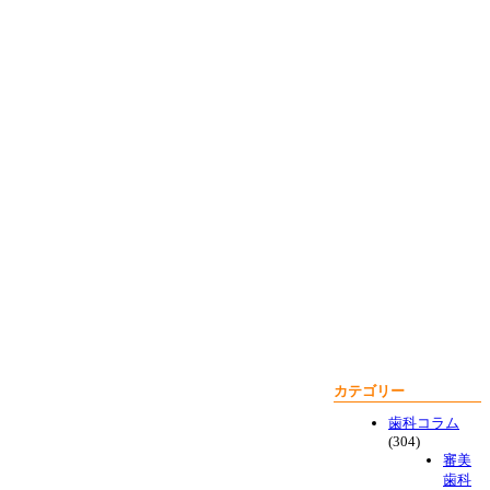
カテゴリー
歯科コラム
(304)
審美
歯科