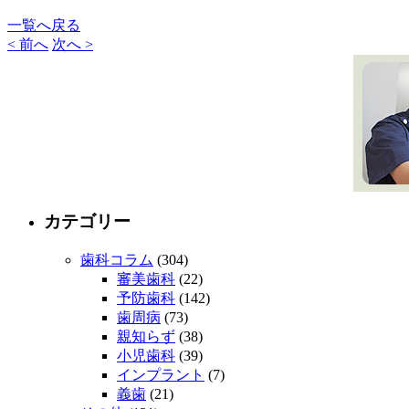
一覧へ戻る
< 前へ
次へ >
カテゴリー
歯科コラム
(304)
審美歯科
(22)
予防歯科
(142)
歯周病
(73)
親知らず
(38)
小児歯科
(39)
インプラント
(7)
義歯
(21)