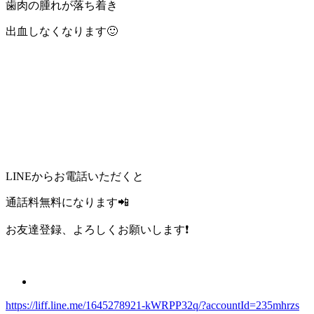
歯肉の腫れが落ち着き
出血しなくなります🙂
LINEからお電話いただくと
通話料無料になります📲
お友達登録、よろしくお願いします❗
https://liff.line.me/1645278921-kWRPP32q/?accountId=235mhrzs